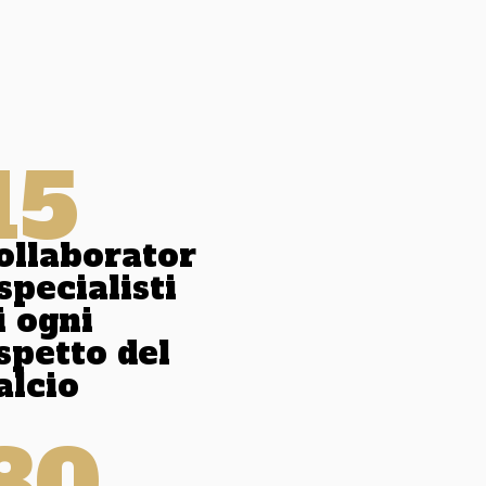
15
ollaborator
 specialisti
i ogni
spetto del
alcio
80