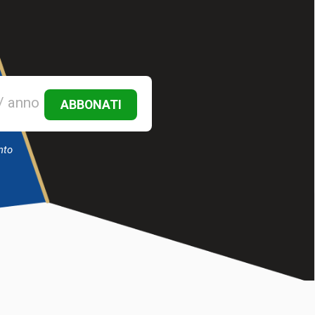
/ anno
ABBONATI
nto