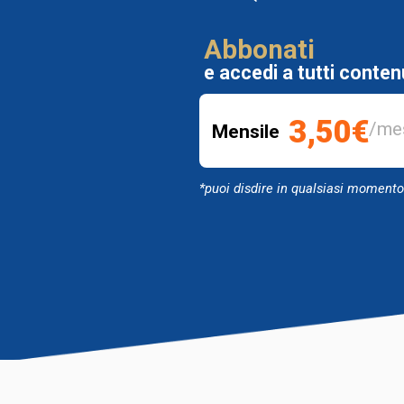
Abbonati
e accedi a tutti conten
3
,50
€
/me
Mensile
*puoi disdire in qualsiasi momento