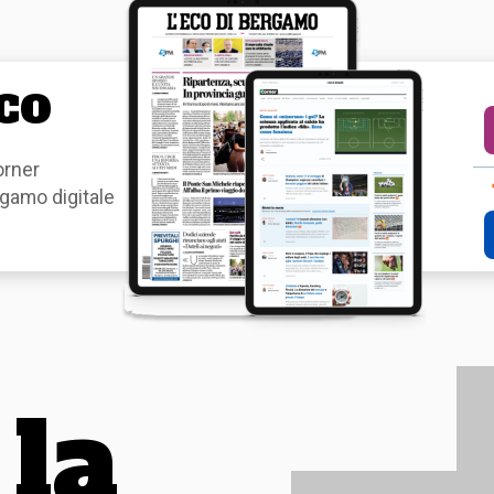
CO
orner
gamo digitale
la