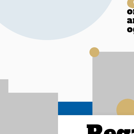
o
a
o
Reg