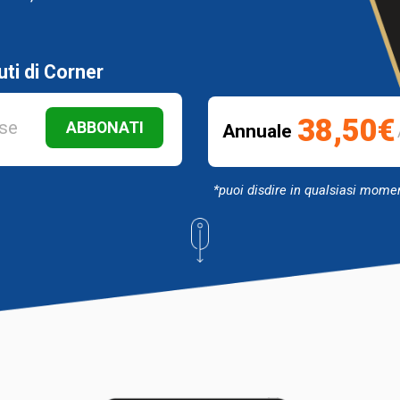
uti di Corner
38,50€
se
ABBONATI
Annuale
*puoi disdire in qualsiasi mome