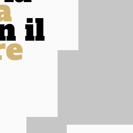
a
n il
re