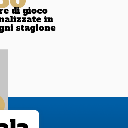
re di gioco
nalizzate in
gni stagione
ala