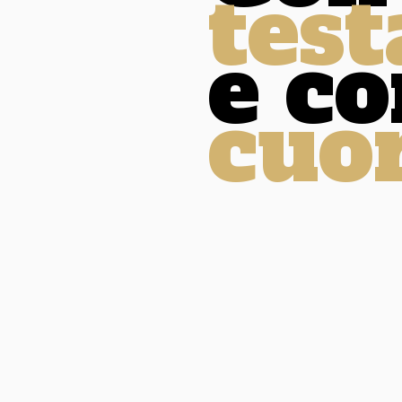
test
e co
cuo